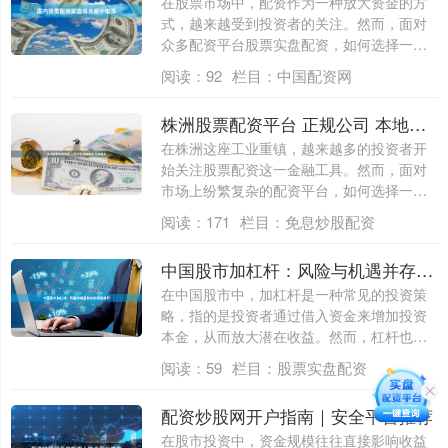
在股票市场中，配资作为一种放大资金的方
式，越来越受到投资者的关注。然而，面对
众多配资平台股票实盘配资，如何选择一家
安全、....
阅读：
92
栏目：
中国配资网
株洲股票配资平台 正规公司 本地服务 低息高效
在株洲这座工业重镇，越来越多的投资者开
始关注股票配资这一金融工具。然而，面对
市场上纷繁复杂的配资平台，如何选择一家
正规、....
阅读：
171
栏目：
免息炒股配资
中国股市加杠杆：风险与机遇并存的策略解析
在中国股市中，加杠杆是一种常见的投资策
略，指的是投资者通过借入资金来增加投资
本金，从而放大潜在收益。然而，杠杆也是
一把双....
阅读：
59
栏目：
股票实盘配资
配资炒股网开户指南｜安全平台推荐
在股市投资中，资金规模往往直接影响收益