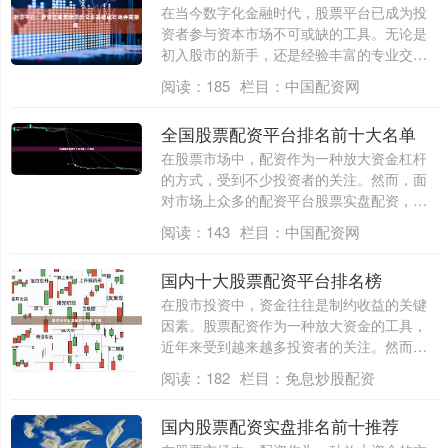
在当今数字化金融时代，股票平台已成为投
资者参与资本市场不可或缺的工具。无论是
初入股市的新手，还是经验丰富的专业交易
员，都....
阅读：
185
栏目：
中国配资网
全国股票配资平台排名前十大名单
在股票市场中，配资作为一种放大资金杠杆
的方式，受到不少投资者的关注。然而，面
对市场上众多的配资平台股票实盘配资，如
何选择....
阅读：
143
栏目：
中国配资网
国内十大股票配资平台排名榜
在股市投资中，资金往往是制约收益的关键
因素。股票配资作为一种放大资金的工具，
近年来受到越来越多投资者的关注。然而，
面对市....
阅读：
182
栏目：
免息炒股配资
国内股票配资实盘排名前十推荐