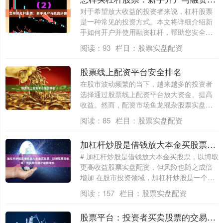
对于希望放大收益的投资者来说，杠杆股票
是一种常见的投资方式。本文将详细介绍新
手如何开户并使用融资杠杆，帮助您安全入
门。 ....
阅读：
93
栏目：
股票实盘配资
股票线上配资平台安全排名
在股市波动频繁的当下，越来越多的投资者
选择通过股票线上配资平台放大资金、提高
收益。然而，配资市场鱼龙混杂股票实盘配
资，如....
阅读：
85
栏目：
股票实盘配资
加杠杆炒股是借钱放大本金买股票，以博取更高收益，但风险也随之成倍增加。
# 加杠杆炒股是借钱放大本金买股票，以博取
更高收益股票实盘配资，但风险也随之成倍
增加 在股市投资领域，加杠杆炒股是一个
备....
阅读：
157
栏目：
股票实盘配资
股票平台：投资者买卖股票的交易系统或在线券商服务。