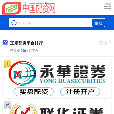
搜索
正规配资平台排行
更多
已收录
999
+家平台