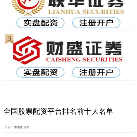
全国股票配资平台排名前十大名单
平台：中国配资网