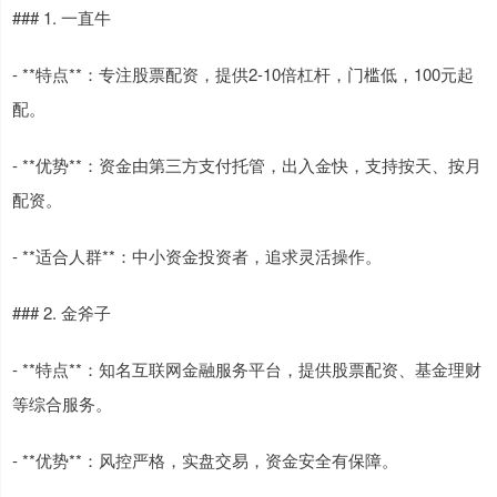
### 1. 一直牛
- **特点**：专注股票配资，提供2-10倍杠杆，门槛低，100元起
配。
- **优势**：资金由第三方支付托管，出入金快，支持按天、按月
配资。
- **适合人群**：中小资金投资者，追求灵活操作。
### 2. 金斧子
- **特点**：知名互联网金融服务平台，提供股票配资、基金理财
等综合服务。
- **优势**：风控严格，实盘交易，资金安全有保障。