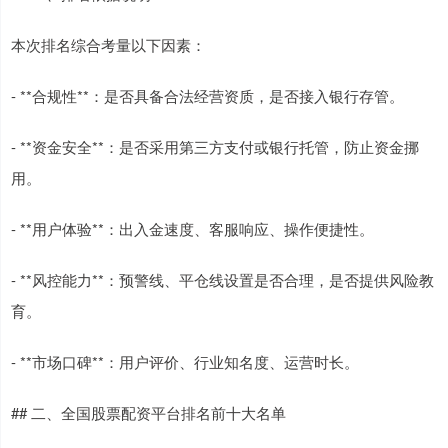
本次排名综合考量以下因素：
- **合规性**：是否具备合法经营资质，是否接入银行存管。
- **资金安全**：是否采用第三方支付或银行托管，防止资金挪
用。
- **用户体验**：出入金速度、客服响应、操作便捷性。
- **风控能力**：预警线、平仓线设置是否合理，是否提供风险教
育。
- **市场口碑**：用户评价、行业知名度、运营时长。
## 二、全国股票配资平台排名前十大名单