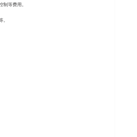
险控制等费用。
等。