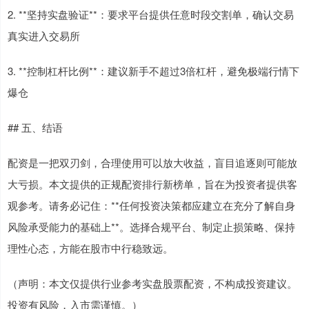
2. **坚持实盘验证**：要求平台提供任意时段交割单，确认交易
真实进入交易所
3. **控制杠杆比例**：建议新手不超过3倍杠杆，避免极端行情下
爆仓
## 五、结语
配资是一把双刃剑，合理使用可以放大收益，盲目追逐则可能放
大亏损。本文提供的正规配资排行新榜单，旨在为投资者提供客
观参考。请务必记住：**任何投资决策都应建立在充分了解自身
风险承受能力的基础上**。选择合规平台、制定止损策略、保持
理性心态，方能在股市中行稳致远。
（声明：本文仅提供行业参考实盘股票配资，不构成投资建议。
投资有风险，入市需谨慎。）