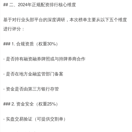
## 二、2024年正规配资排行核心维度
基于对行业头部平台的深度调研，本次榜单主要从以下五个维度
进行评分：
### 1. 合规资质（权重30%）
- 是否持有融资融券牌照或与持牌券商合作
- 是否在地方金融监管部门备案
- 资金是否由第三方银行存管
### 2. 资金安全（权重25%）
- 实盘交易验证（可提供交割单）