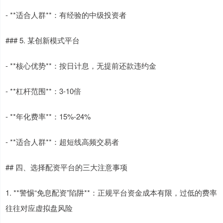
- **适合人群**：有经验的中级投资者
### 5. 某创新模式平台
- **核心优势**：按日计息，无提前还款违约金
- **杠杆范围**：3-10倍
- **年化费率**：15%-24%
- **适合人群**：超短线高频交易者
## 四、选择配资平台的三大注意事项
1. **警惕“免息配资”陷阱**：正规平台资金成本有限，过低的费率
往往对应虚拟盘风险