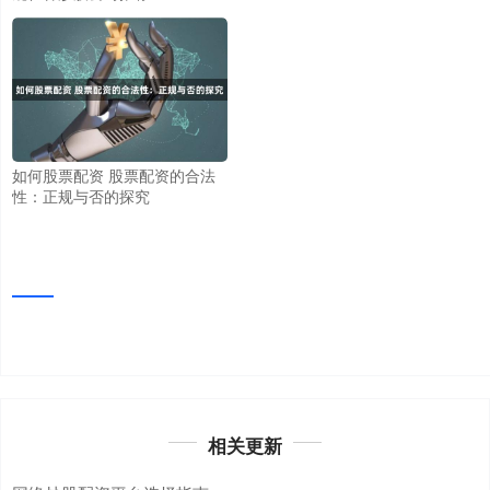
如何股票配资 股票配资的合法
性：正规与否的探究
相关更新